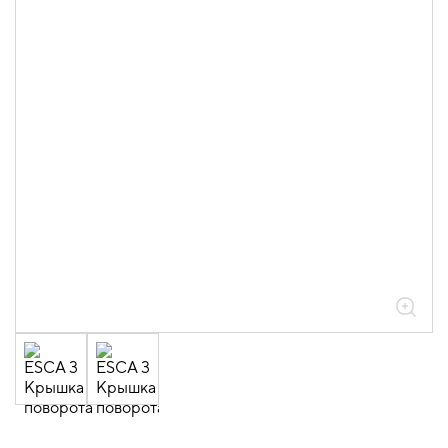
05.04.04.03.01.01.05 Аксессуары
ломаные для лотков листовых ESCA L
толщиной 0,6мм
05.04.04.03.01.01.05.02 Повороты на
90град вертикальные внешние 0,6мм