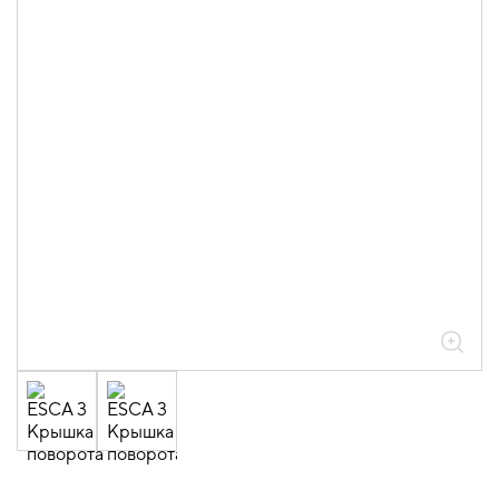
05.04.04.03.01.01.05 Аксессуары
ломаные для лотков листовых ESCA L
толщиной 0,6мм
05.04.04.03.01.01.05.02 Повороты на
90град вертикальные внешние 0,6мм