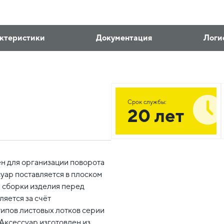
ктеристики
Документация
Логи
Срок службы:
20 лет
н для организации поворота
уар поставляется в плоском
 сборки изделия перед
ляется за счёт
типов листовых лотков серии
Аксессуар изготовлен из