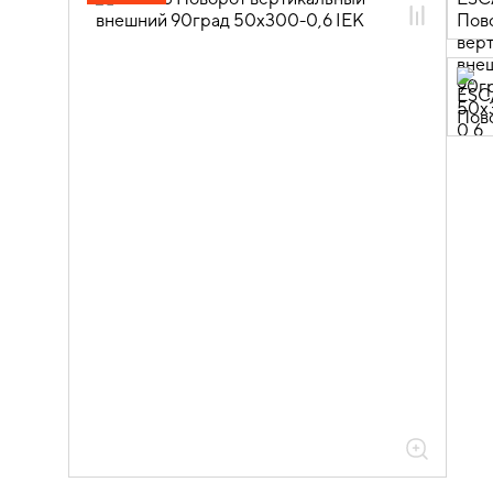
05.04.04.03 Аксессуары для лотков
листовых ESCA
05.04.04.03.01 Аксессуары ломаные
для лотков листовых ESCA L
05.04.04.03.01.01 Аксессуары ломаные
для лотков листовых ESCA L
оцинкованная сталь
05.04.04.03.01.01.05 Аксессуары
ломаные для лотков листовых ESCA L
толщиной 0,6мм
05.04.04.03.01.01.05.02 Повороты на
90град вертикальные внешние 0,6мм