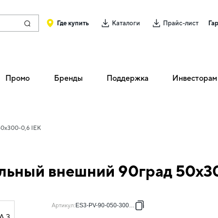
Где купить
Каталоги
Прайс-лист
Га
Промо
Бренды
Поддержка
Инвесторам
50х300-0,6 IEK
льный внешний 90град 50х3
Артикул
:
ES3-PV-90-050-300-06