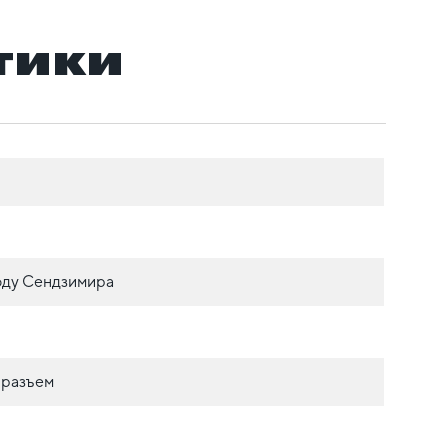
тики
оду Сендзимира
 разъем