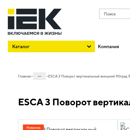
Поиск
Каталог
Компания
...
Главная
ESCA 3 Поворот вертикальный внешний 90град 
Каталог
ESCA 3 Поворот вертика
05. Системы для прокладки кабеля
05.04 Кабельные лотки и аксессуары
05.04.04 Аксессуары для лотков
металлических
Новинка