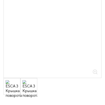
05.04.04.03.01.01.05 Аксессуары
ломаные для лотков листовых ESCA L
толщиной 0,6мм
05.04.04.03.01.01.05.03 Повороты на
90град вертикальные внутренние
0,6мм