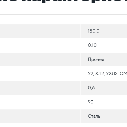
150.0
0,10
Прочее
У2, ХЛ2, УХЛ2, О
0,6
90
Сталь