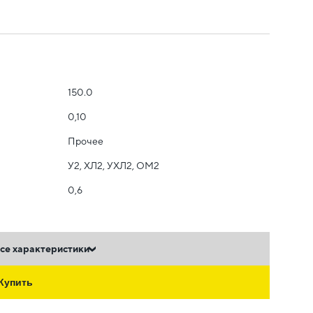
150.0
0,10
Прочее
У2, ХЛ2, УХЛ2, ОМ2
0,6
се характеристики
Купить