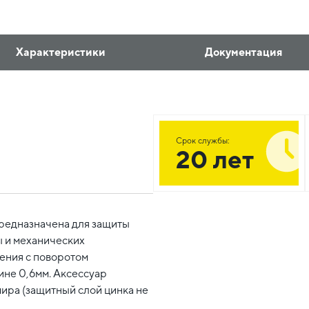
Характеристики
Документация
Срок службы:
20 лет
редназначена для защиты
 и механических
ения с поворотом
ине 0,6мм. Аксессуар
ира (защитный слой цинка не