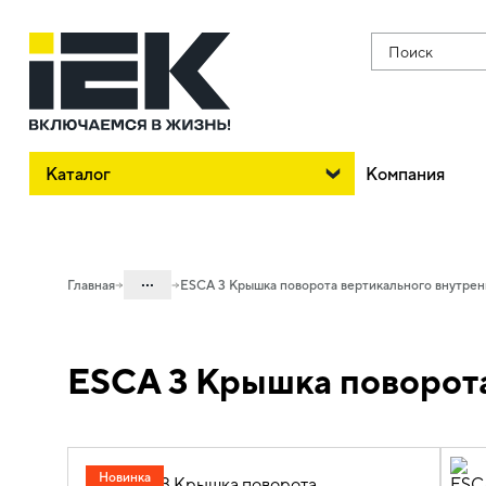
Поиск
Каталог
Компания
...
Главная
ESCA 3 Крышка поворота вертикального внутрен
Каталог
ESCA 3 Крышка поворота
05. Системы для прокладки кабеля
05.04 Кабельные лотки и аксессуары
05.04.04 Аксессуары для лотков
металлических
Новинка