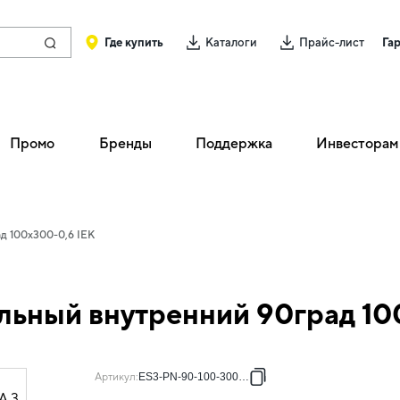
Где купить
Каталоги
Прайс-лист
Га
Промо
Бренды
Поддержка
Инвесторам
д 100х300-0,6 IEK
льный внутренний 90град 10
Артикул
:
ES3-PN-90-100-300-06