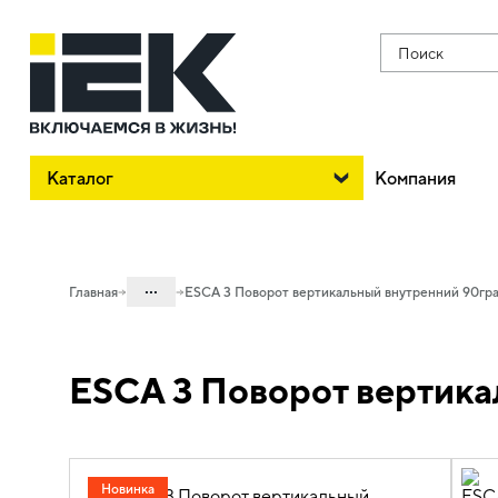
Поиск
Каталог
Компания
...
Главная
ESCA 3 Поворот вертикальный внутренний 90гра
Каталог
ESCA 3 Поворот вертика
05. Системы для прокладки кабеля
05.04 Кабельные лотки и аксессуары
05.04.04 Аксессуары для лотков
металлических
Новинка