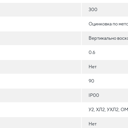
300
Оцинковка по мет
Вертикально восх
0.6
Нет
90
IP00
У2, ХЛ2, УХЛ2, О
Нет