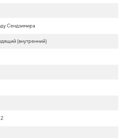
оду Сендзимира
одящий (внутренний)
М2