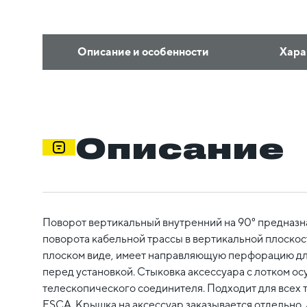
Описание и особенности
Хара
Описание
Поворот вертикальный внутренний на 90° предназн
поворота кабельной трассы в вертикальной плоскост
плоском виде, имеет направляющую перфорацию для
перед установкой. Стыковка аксессуара с лотком ос
телескопического соединителя. Подходит для всех 
ESCA. Крышка на аксессуар заказывается отдельно. 