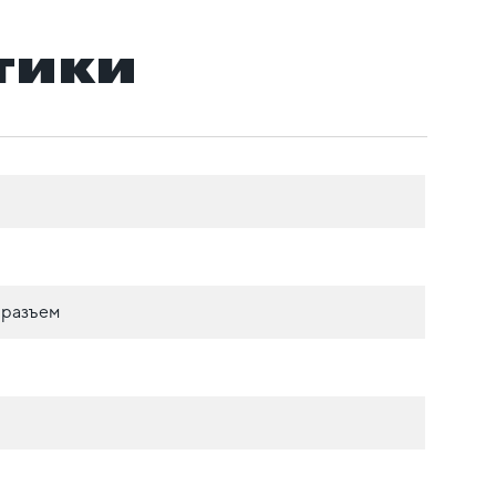
тики
 разъем