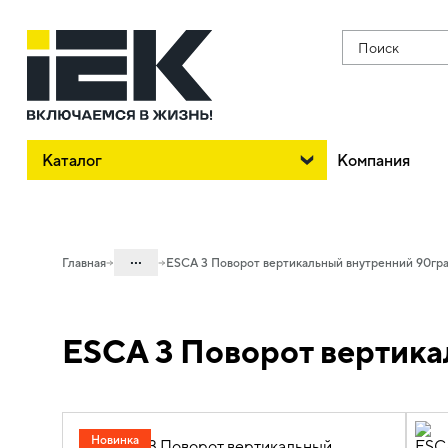
Поиск
Каталог
Компания
...
Главная
ESCA 3 Поворот вертикальный внутренний 90гра
Каталог
ESCA 3 Поворот вертика
05. Системы для прокладки кабеля
05.04 Кабельные лотки и аксессуары
05.04.04 Аксессуары для лотков
металлических
Новинка