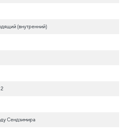
одящий (внутренний)
М2
оду Сендзимира