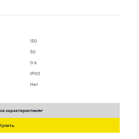
150
50
0.6
IP00
Нет
се характеристики
Купить