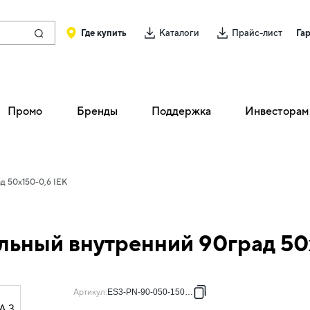
Где купить
Каталоги
Прайс-лист
Га
Промо
Бренды
Поддержка
Инвесторам
д 50х150-0,6 IEK
льный внутренний 90град 50
Артикул
:
ES3-PN-90-050-150-06