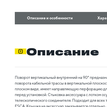
Описание и особенности
Хара
Описание
Поворот вертикальный внутренний на 90° предназн
поворота кабельной трассы в вертикальной плоскост
плоском виде, имеет направляющую перфорацию для
перед установкой. Стыковка аксессуара с лотком ос
телескопического соединителя. Подходит для всех 
ESCA. Крышка на аксессуар заказывается отдельно. 