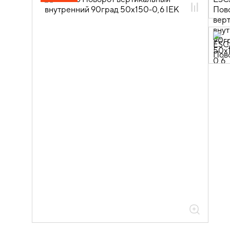
05.04.04.03 Аксессуары для лотков
листовых ESCA
05.04.04.03.01 Аксессуары ломаные
для лотков листовых ESCA L
05.04.04.03.01.01 Аксессуары ломаные
для лотков листовых ESCA L
оцинкованная сталь
05.04.04.03.01.01.05 Аксессуары
ломаные для лотков листовых ESCA L
толщиной 0,6мм
05.04.04.03.01.01.05.03 Повороты на
90град вертикальные внутренние
0,6мм