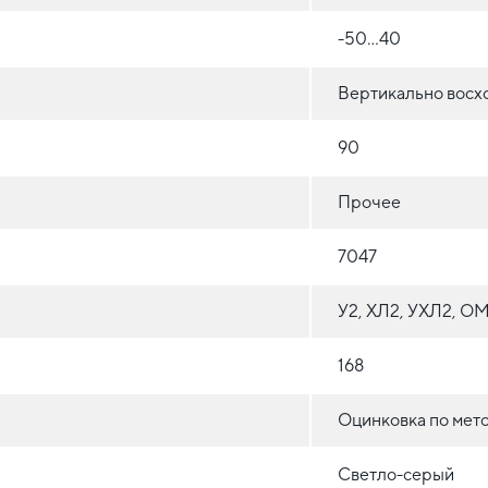
-50...40
Вертикально восх
90
Прочее
7047
У2, ХЛ2, УХЛ2, О
168
Оцинковка по мет
Светло-серый