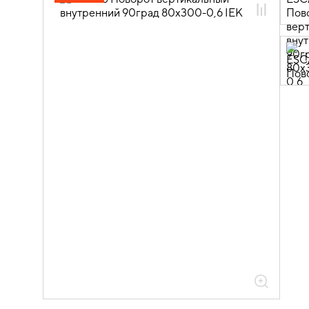
05.04.04.03 Аксессуары для лотков
листовых ESCA
05.04.04.03.01 Аксессуары ломаные
для лотков листовых ESCA L
05.04.04.03.01.01 Аксессуары ломаные
для лотков листовых ESCA L
оцинкованная сталь
05.04.04.03.01.01.05 Аксессуары
ломаные для лотков листовых ESCA L
толщиной 0,6мм
05.04.04.03.01.01.05.03 Повороты на
90град вертикальные внутренние
0,6мм