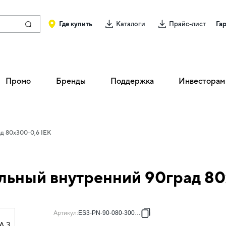
Где купить
Каталоги
Прайс-лист
Га
Промо
Бренды
Поддержка
Инвесторам
д 80х300-0,6 IEK
льный внутренний 90град 80
Артикул
:
ES3-PN-90-080-300-06