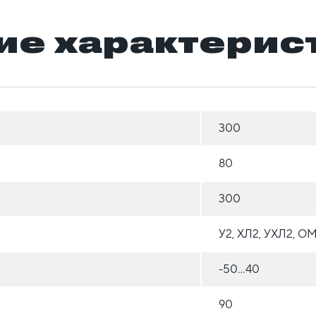
ие характерис
300
80
300
У2, ХЛ2, УХЛ2, О
-50...40
90