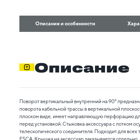
Описание и особенности
Хара
Описание
Поворот вертикальный внутренний на 90° предназн
поворота кабельной трассы в вертикальной плоскост
плоском виде, имеет направляющую перфорацию для
перед установкой. Стыковка аксессуара с лотком ос
телескопического соединителя. Подходит для всех 
ESCA. Крышка на аксессуар заказывается отдельно. 