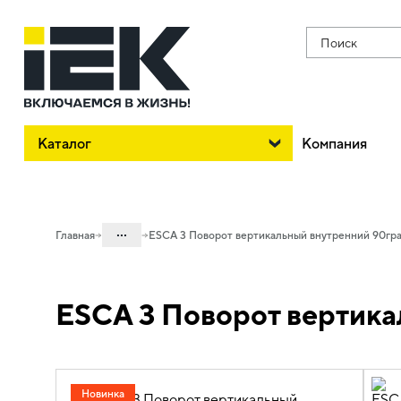
Поиск
Каталог
Компания
...
Главная
ESCA 3 Поворот вертикальный внутренний 90гра
Каталог
ESCA 3 Поворот вертика
05. Системы для прокладки кабеля
05.04 Кабельные лотки и аксессуары
05.04.04 Аксессуары для лотков
металлических
Новинка