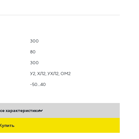
300
80
300
У2, ХЛ2, УХЛ2, ОМ2
-50...40
се характеристики
Купить