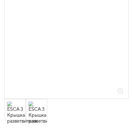
05.04.04.03.01.01.05 Аксессуары
ломаные для лотков листовых ESCA L
толщиной 0,6мм
05.04.04.03.01.01.05.07 Разветвители
Т-образные 0,6мм