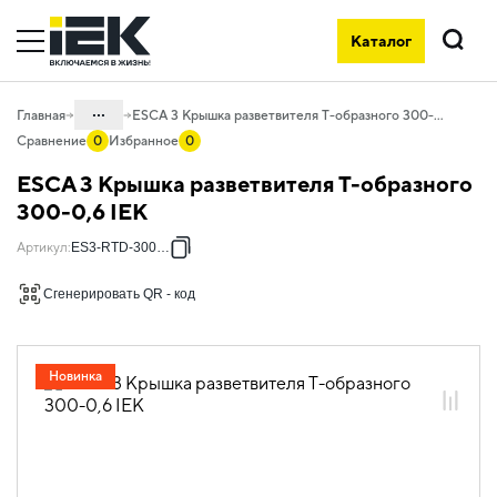
Каталог
Поиск
...
Главная
ESCA 3 Крышка разветвителя Т-образного 300-0,6 IEK
Сравнение
0
Избранное
0
Каталог
ESCA 3 Крышка разветвителя Т-образного
05. Системы для прокладки кабеля
300-0,6 IEK
05.04 Кабельные лотки и аксессуары
Артикул
:
ES3-RTD-300-06
05.04.04 Аксессуары для лотков
Сгенерировать QR - код
металлических
05.04.04.03 Аксессуары для лотков
листовых ESCA
Новинка
05.04.04.03.01 Аксессуары ломаные
для лотков листовых ESCA L
05.04.04.03.01.01 Аксессуары ломаные
для лотков листовых ESCA L
оцинкованная сталь