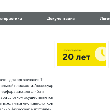
ктеристики
Документация
Логи
Срок службы:
20 лет
ачен для организации Т-
тальной плоскости. Аксессуар
 перфорацию для сгиба и
уара с лотком осуществляется
я всех типов листовых лотков
ельно. Аксессуар изготовлен