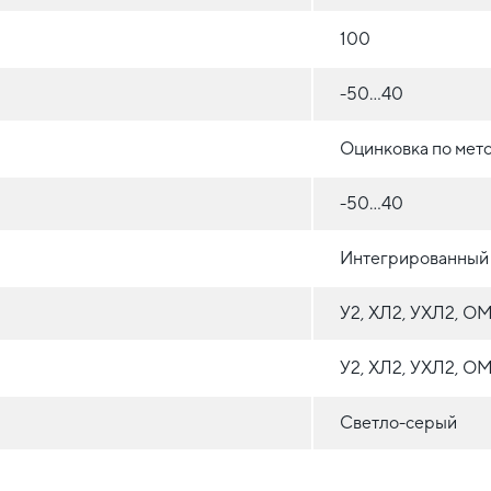
100
-50...40
Оцинковка по мет
-50...40
Интегрированный
У2, ХЛ2, УХЛ2, О
У2, ХЛ2, УХЛ2, О
Светло-серый