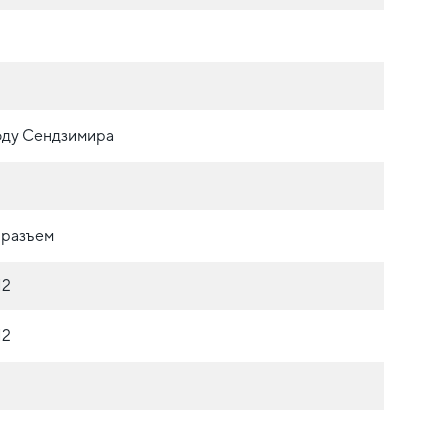
оду Сендзимира
 разъем
М2
М2