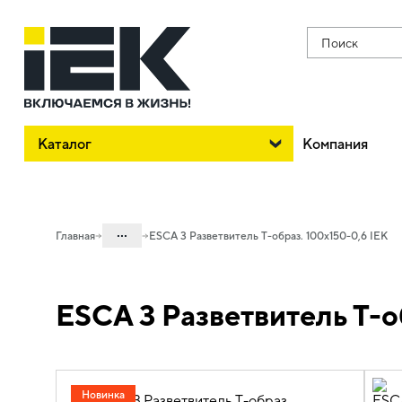
Поиск
Каталог
Компания
...
Главная
ESCA 3 Разветвитель Т-образ. 100х150-0,6 IEK
Каталог
ESCA 3 Разветвитель Т-о
05. Системы для прокладки кабеля
05.04 Кабельные лотки и аксессуары
05.04.04 Аксессуары для лотков
металлических
Новинка