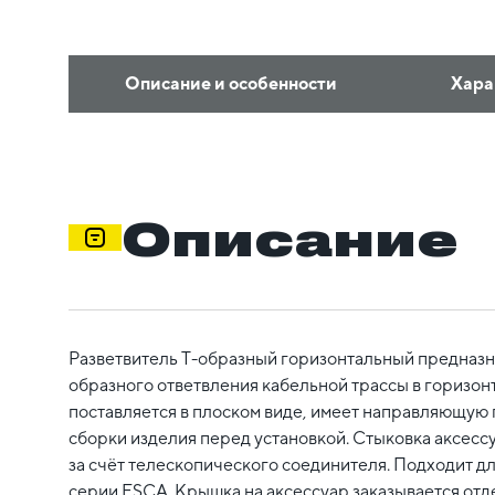
Описание и особенности
Хара
Описание
Разветвитель Т-образный горизонтальный предназн
образного ответвления кабельной трассы в горизон
поставляется в плоском виде, имеет направляющую
сборки изделия перед установкой. Стыковка аксесс
за счёт телескопического соединителя. Подходит дл
серии ESCA. Крышка на аксессуар заказывается отд