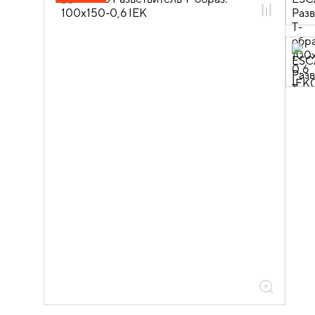
05.04.04.03 Аксессуары для лотков
листовых ESCA
05.04.04.03.01 Аксессуары ломаные
для лотков листовых ESCA L
05.04.04.03.01.01 Аксессуары ломаные
для лотков листовых ESCA L
оцинкованная сталь
05.04.04.03.01.01.05 Аксессуары
ломаные для лотков листовых ESCA L
толщиной 0,6мм
05.04.04.03.01.01.05.07 Разветвители
Т-образные 0,6мм