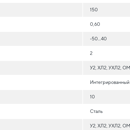
150
0,60
-50...40
2
У2, ХЛ2, УХЛ2, О
Интегрированный
10
Сталь
У2, ХЛ2, УХЛ2, О