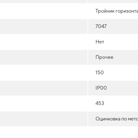
Тройник горизонт
7047
Нет
Прочее
150
IP00
453
Оцинковка по мет