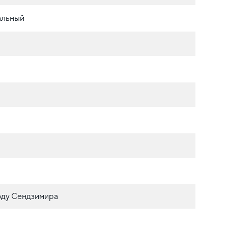
альный
оду Сендзимира