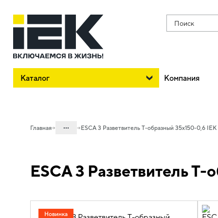
Поиск
Каталог
Компания
...
Главная
ESCA 3 Разветвитель Т-образный 35х150-0,6 IEK
Каталог
ESCA 3 Разветвитель Т-о
05. Системы для прокладки кабеля
05.04 Кабельные лотки и аксессуары
05.04.04 Аксессуары для лотков
металлических
Новинка