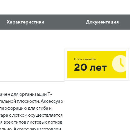
Характеристики
Документация
Срок службы:
20 лет
ачен для организации Т-
тальной плоскости. Аксессуар
 перфорацию для сгиба и
уара с лотком осуществляется
я всех типов листовых лотков
ельно. Аксессуар изготовлен