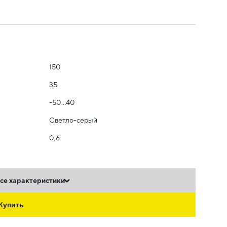
150
35
-50...40
Светло-серый
0,6
се характеристики
Купить