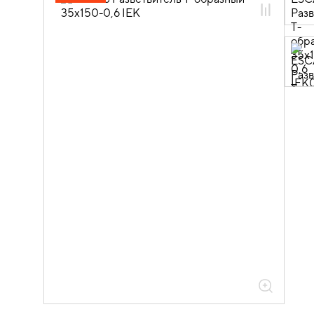
05.04.04.03 Аксессуары для лотков
листовых ESCA
05.04.04.03.01 Аксессуары ломаные
для лотков листовых ESCA L
05.04.04.03.01.01 Аксессуары ломаные
для лотков листовых ESCA L
оцинкованная сталь
05.04.04.03.01.01.05 Аксессуары
ломаные для лотков листовых ESCA L
толщиной 0,6мм
05.04.04.03.01.01.05.07 Разветвители
Т-образные 0,6мм