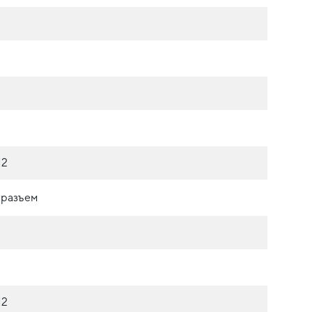
М2
 разъем
М2