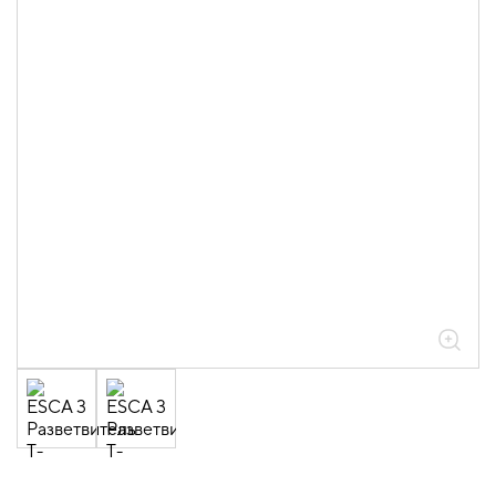
05.04.04.03.01.01.05 Аксессуары
ломаные для лотков листовых ESCA L
толщиной 0,6мм
05.04.04.03.01.01.05.07 Разветвители
Т-образные 0,6мм