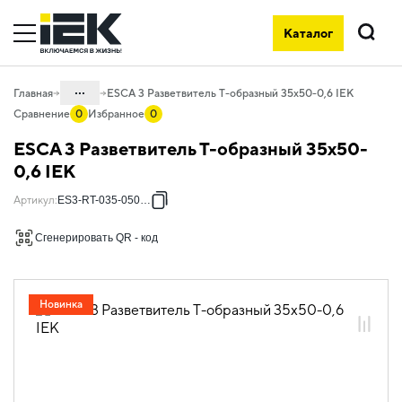
Каталог
Поиск
...
Главная
ESCA 3 Разветвитель Т-образный 35х50-0,6 IEK
Сравнение
0
Избранное
0
Каталог
ESCA 3 Разветвитель Т-образный 35х50-
05. Системы для прокладки кабеля
0,6 IEK
05.04 Кабельные лотки и аксессуары
Артикул
:
ES3-RT-035-050-06
05.04.04 Аксессуары для лотков
Сгенерировать QR - код
металлических
05.04.04.03 Аксессуары для лотков
листовых ESCA
Новинка
05.04.04.03.01 Аксессуары ломаные
для лотков листовых ESCA L
05.04.04.03.01.01 Аксессуары ломаные
для лотков листовых ESCA L
оцинкованная сталь