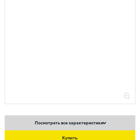
05.04.04.03.01.01.01 Аксессуары
ломаные для лотков листовых ESCA L
толщиной 0,8мм
05.04.04.03.01.01.01.03 Повороты на
90град вертикальные внутренние
0,8мм
Посмотреть все характеристики
Купить