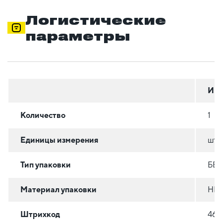
Логистические
параметры
Инд
Количество
1
Единицы измерения
шт
Тип упаковки
БЕ
Материал упаковки
НЕ
Штрихкод
463