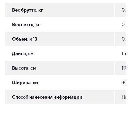
Вес брутто, кг
0.3
Вес нетто, кг
0.2
Объем, м^3
0.0
Длина, см
15.4
Высота, см
1.7
Ширина, см
30.
Способ нанесения информации
На 