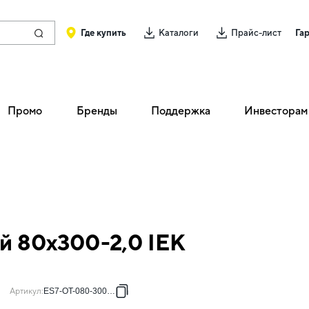
Где купить
Каталоги
Прайс-лист
Га
Промо
Бренды
Поддержка
Инвесторам
й 80х300-2,0 IEK
Артикул
:
ES7-OT-080-300-20