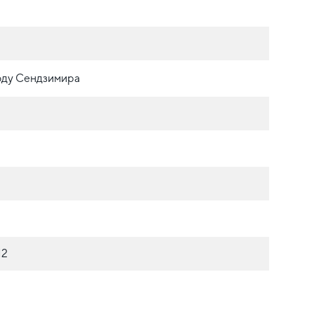
оду Сендзимира
М2