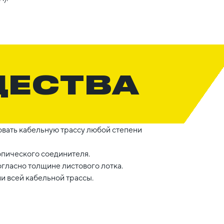
ЩЕСТВА
вать кабельную трассу любой степени
опического соединителя.
гласно толщине листового лотка.
 всей кабельной трассы.