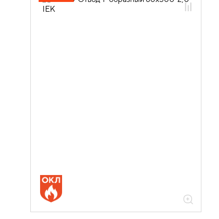
05.04.04.03 Аксессуары для лотков
листовых ESCA
05.04.04.03.01 Аксессуары ломаные
для лотков листовых ESCA L
05.04.04.03.01.01 Аксессуары ломаные
для лотков листовых ESCA L
оцинкованная сталь
05.04.04.03.01.01.04 Аксессуары
ломаные для лотков листовых ESCA L
толщиной 2,0мм
05.04.04.03.01.01.04.09 Отводы Т-
образные горизонтальные 2,0мм