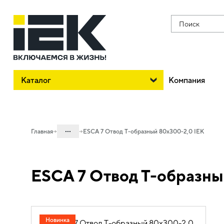
Поиск
Каталог
Компания
...
Главная
ESCA 7 Отвод Т-образный 80х300-2,0 IEK
Каталог
ESCA 7 Отвод Т-образны
05. Системы для прокладки кабеля
05.04 Кабельные лотки и аксессуары
05.04.04 Аксессуары для лотков
металлических
Новинка