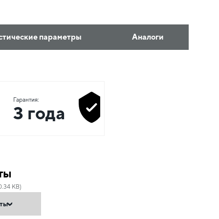
стические параметры
Аналоги
Гарантия:
3 года
ты
0.34 KB)
нты