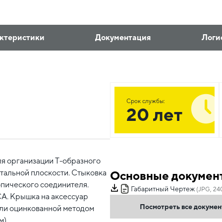
ктеристики
Документация
Логи
Срок службы:
20 лет
я организации Т-образного
нтальной плоскости. Стыковка
Основные докумен
опического соединителя.
Габаритный Чертеж
(JPG, 24
CA. Крышка на аксессуар
Посмотреть все докуме
тали оцинкованной методом
м).