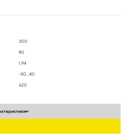
300
80
1,94
-50...40
620
актеристики
ь