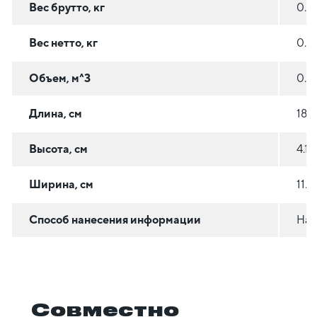
Вес брутто, кг
0.3
Вес нетто, кг
0.3
Объем, м^3
0.0
Длина, см
18.2
Высота, см
4.1
Ширина, см
11.2
Способ нанесения информации
На 
Совместно