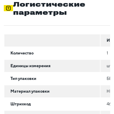
Логистические
параметры
Инд
Количество
1
Единицы измерения
шт
Тип упаковки
БЕ
Материал упаковки
НЕ
Штрихкод
461