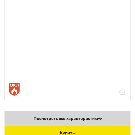
05.04.04.03.01.01.04 Аксессуары
ломаные для лотков листовых ESCA L
толщиной 2,0мм
05.04.04.03.01.01.04.06 Повороты на
45град вертикальные внутренние
2,0мм
Посмотреть все характеристики
Купить