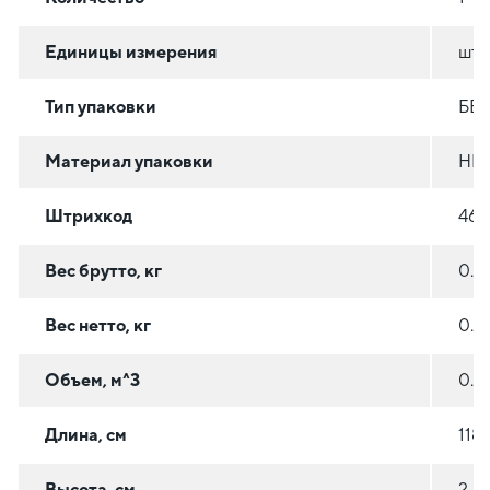
Единицы измерения
шт
Тип упаковки
БЕ
Материал упаковки
НЕ
Штрихкод
461
Вес брутто, кг
0.4
Вес нетто, кг
0.3
Объем, м^3
0.0
Длина, см
118
Высота, см
2