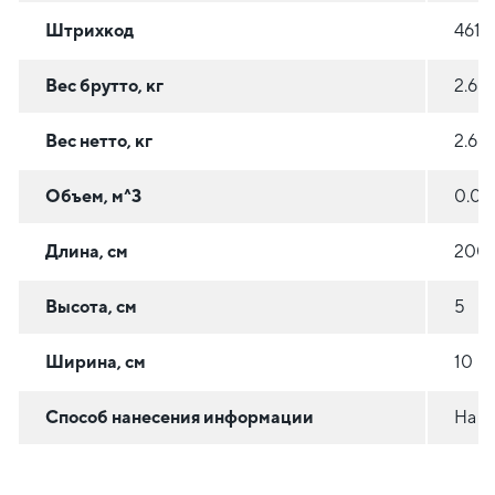
Штрихкод
461
Вес брутто, кг
2.6
Вес нетто, кг
2.6
Объем, м^3
0.01
Длина, см
200
Высота, см
5
Ширина, см
10
Способ нанесения информации
На с