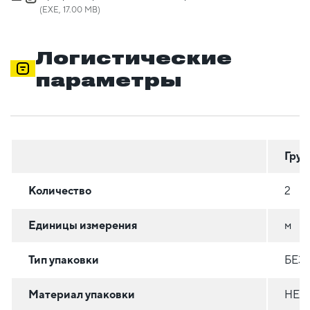
(EXE, 17.00 MB)
Логистические
параметры
Груп
Количество
2
Единицы измерения
м
Тип упаковки
БЕЗ
Материал упаковки
НЕ 