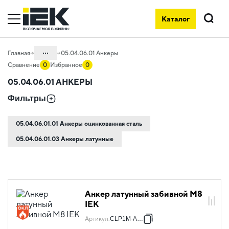
Каталог
Поиск
...
Главная
05.04.06.01 Анкеры
Сравнение
0
Избранное
0
Каталог
05.04.06.01 АНКЕРЫ
05. Системы для прокладки кабеля
Фильтры
05.04 Кабельные лотки и аксессуары
05.04.06.01.01 Анкеры оцинкованная сталь
05.04.06 Метизы и крепеж
05.04.06.01.03 Анкеры латунные
Анкер латунный забивной М8
IEK
Артикул
:
CLP1M-AL-8