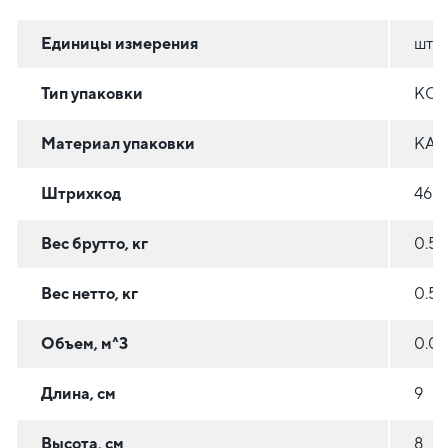
Единицы измерения
шт
Тип упаковки
КОР
Материал упаковки
КАР
Штрихкод
460
Вес брутто, кг
0.55
Вес нетто, кг
0.55
Объем, м^3
0.0
Длина, см
9
Высота, см
8