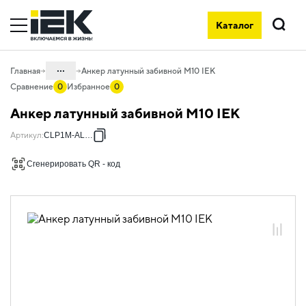
Каталог
Поиск
...
Главная
Анкер латунный забивной М10 IEK
Сравнение
0
Избранное
0
Каталог
Анкер латунный забивной М10 IEK
05. Системы для прокладки кабеля
Артикул
:
CLP1M-AL-10
05.04 Кабельные лотки и аксессуары
Сгенерировать QR - код
05.04.06 Метизы и крепеж
05.04.06.01 Анкеры
05.04.06.01.03 Анкеры латунные