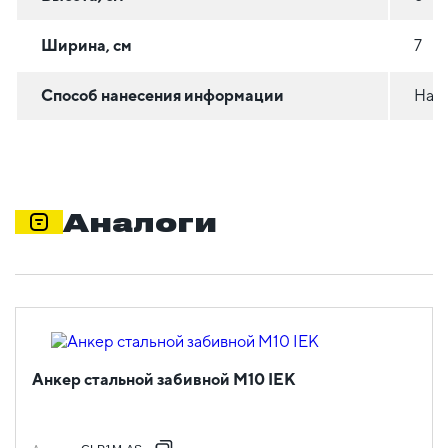
Ширина, см
7
Способ нанесения информации
На с
Аналоги
Анкер стальной забивной М10 IEK