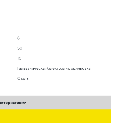
8
50
10
Гальваническая/электролит. оцинковка
Сталь
актеристики
ь