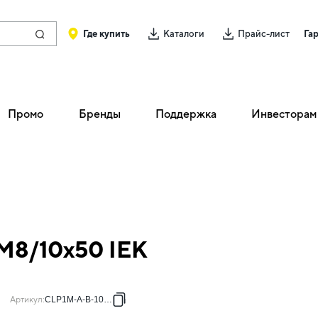
Где купить
Каталоги
Прайс-лист
Га
Промо
Бренды
Поддержка
Инвесторам
 М8/10х50 IEK
Артикул
:
CLP1M-A-B-10-50