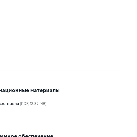
мационные материалы
езентация
(PDF, 12.89 MB)
ммное обеспечение