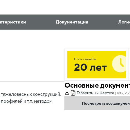
ктеристики
Документация
Логи
Срок службы:
20 лет
Основные докумен
Габаритный Чертеж
(JPG, 2.
я тяжеловесных конструкций,
профилей и т.п. методом
Посмотреть все докуме