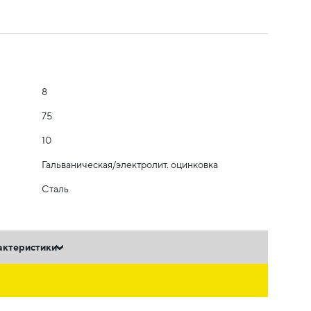
8
75
10
Гальваническая/электролит. оцинковка
Сталь
актеристики
ь