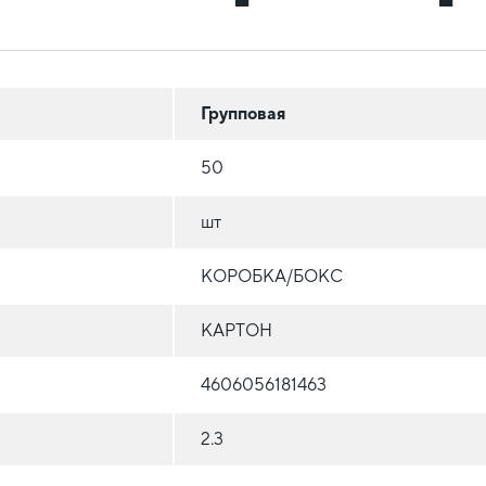
Групповая
50
шт
КОРОБКА/БОКС
КАРТОН
4606056181463
2.3