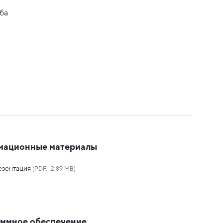
ба
мационные материалы
езентация
(PDF, 12.89 MB)
ммное обеспечение