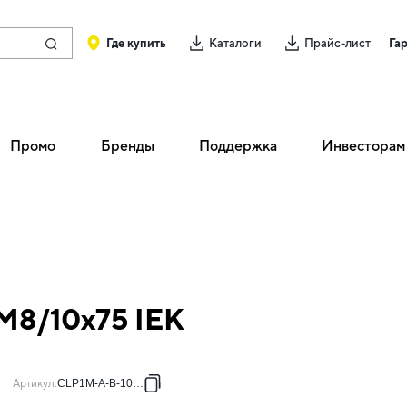
Где купить
Каталоги
Прайс-лист
Га
Промо
Бренды
Поддержка
Инвесторам
 М8/10х75 IEK
Артикул
:
CLP1M-A-B-10-75