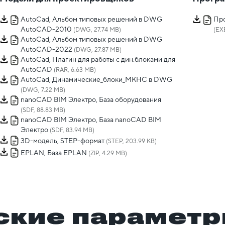
AutoCad, Альбом типовых решений в DWG
Про
AutoCAD-2010
(DWG, 27.74 MB)
(EX
AutoCad, Альбом типовых решений в DWG
AutoCAD-2022
(DWG, 27.87 MB)
AutoCad, Плагин для работы с дин.блоками для
AutoCAD
(RAR, 6.63 MB)
AutoCad, Динамические_блоки_МКНС в DWG
(DWG, 7.22 MB)
nanoCAD BIM Электро, База оборудования
(SDF, 88.83 MB)
nanoCAD BIM Электро, База nanoCAD BIM
Электро
(SDF, 83.94 MB)
3D-модель, STEP-формат
(STEP, 203.99 KB)
EPLAN, База EPLAN
(ZIP, 4.29 MB)
ские парамет