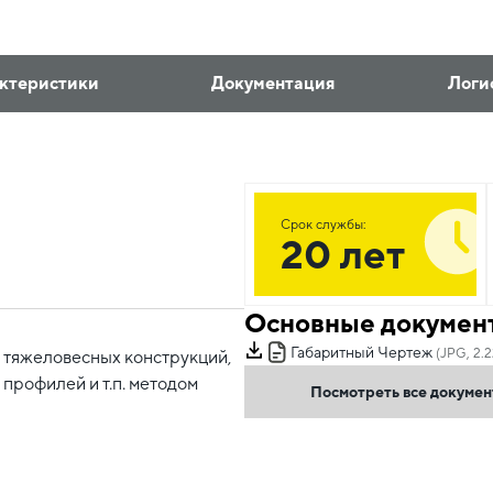
ктеристики
Документация
Логи
Срок службы:
20 лет
Основные докумен
Габаритный Чертеж
(JPG, 2.
я тяжеловесных конструкций,
профилей и т.п. методом
Посмотреть все докуме