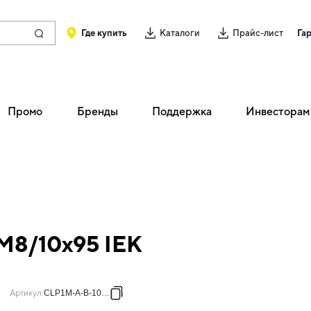
Где купить
Каталоги
Прайс-лист
Га
Промо
Бренды
Поддержка
Инвесторам
 М8/10х95 IEK
Артикул
:
CLP1M-A-B-10-95