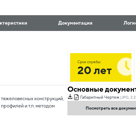
ктеристики
Документация
Логи
Срок службы:
20 лет
Основные докумен
Габаритный Чертеж
(JPG, 2.
я тяжеловесных конструкций,
профилей и т.п. методом
Посмотреть все докуме