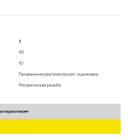
8
95
10
Гальваническая/электролит. оцинковка
Метрическая резьба
актеристики
ь