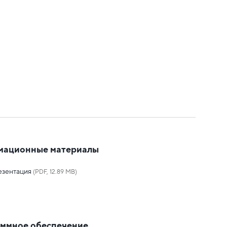
мационные материалы
езентация
(PDF, 12.89 MB)
ммное обеспечение