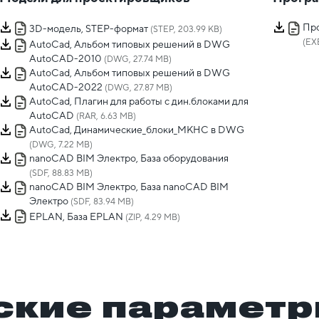
Про
3D-модель, STEP-формат
(STEP, 203.99 KB)
(EX
AutoCad, Альбом типовых решений в DWG
AutoCAD-2010
(DWG, 27.74 MB)
AutoCad, Альбом типовых решений в DWG
AutoCAD-2022
(DWG, 27.87 MB)
AutoCad, Плагин для работы с дин.блоками для
AutoCAD
(RAR, 6.63 MB)
AutoCad, Динамические_блоки_МКНС в DWG
(DWG, 7.22 MB)
nanoCAD BIM Электро, База оборудования
(SDF, 88.83 MB)
nanoCAD BIM Электро, База nanoCAD BIM
Электро
(SDF, 83.94 MB)
EPLAN, База EPLAN
(ZIP, 4.29 MB)
ские парамет