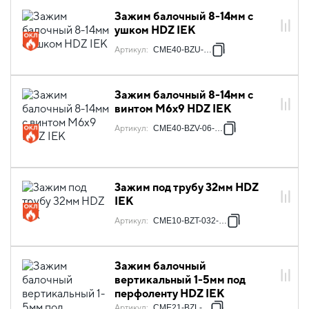
Зажим балочный 8-14мм с
ушком HDZ IEK
Артикул
:
CME40-BZU-HDZ
Зажим балочный 8-14мм с
винтом М6х9 HDZ IEK
Артикул
:
CME40-BZV-06-HDZ
3ажим под трубу 32мм HDZ
IEK
Артикул
:
CME10-BZT-032-HDZ
Зажим балочный
вертикальный 1-5мм под
перфоленту HDZ IEK
Артикул
:
CME21-BZL-HDZ