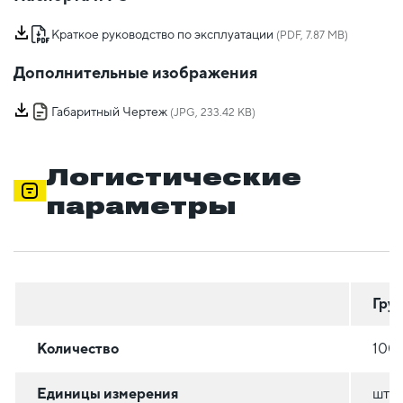
Краткое руководство по эксплуатации
(PDF, 7.87 MB)
Дополнительные изображения
Габаритный Чертеж
(JPG, 233.42 KB)
Логистические
параметры
Гру
Количество
100
Единицы измерения
шт