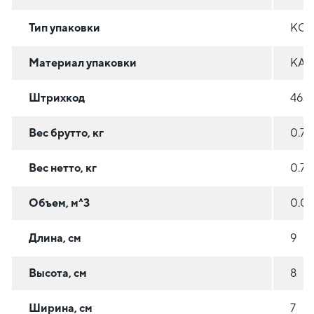
Тип упаковки
КОР
Материал упаковки
КАР
Штрихкод
463
Вес брутто, кг
0.7
Вес нетто, кг
0.7
Объем, м^3
0.0
Длина, см
9
Высота, см
8
Ширина, см
7