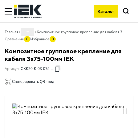
Каталог
Поиск
...
Главная
Композитное групповое крепление для кабеля 3х75-100мм IEK
Сравнение
0
Избранное
0
Каталог
Композитное групповое крепление для
05. Системы для прокладки кабеля
кабеля 3х75-100мм IEK
05.04 Кабельные лотки и аксессуары
Артикул
:
CKK20-K-03-075-100
05.04.06 Метизы и крепеж
Сгенерировать QR - код
05.04.06.12 Композитные крепления