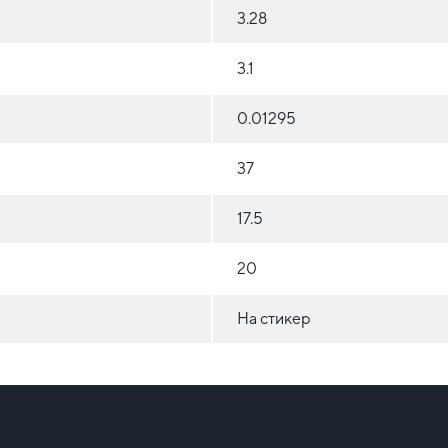
3.28
3.1
0.01295
37
17.5
20
На стикер