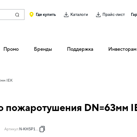
Где купить
Каталоги
Прайс-лист
Га
Промо
Бренды
Поддержка
Инвесторам
3мм IEK
го пожаротушения DN=63мм I
Артикул
:
N-KHSP1-63