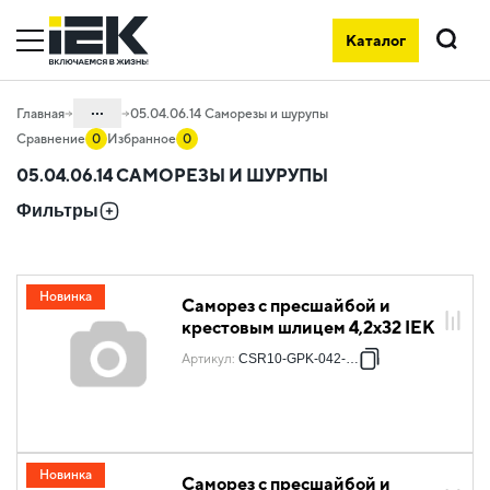
Каталог
Поиск
...
Главная
05.04.06.14 Саморезы и шурупы
Сравнение
0
Избранное
0
Каталог
05.04.06.14 САМОРЕЗЫ И ШУРУПЫ
05. Системы для прокладки кабеля
Фильтры
05.04 Кабельные лотки и аксессуары
05.04.06 Метизы и крепеж
Новинка
Саморез с пресшайбой и
крестовым шлицем 4,2х32 IEK
Артикул
:
CSR10-GPK-042-032
Новинка
Саморез с пресшайбой и