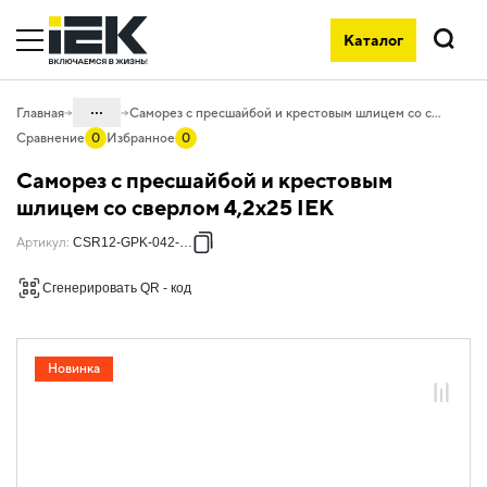
Каталог
Поиск
...
Главная
Саморез с пресшайбой и крестовым шлицем со сверлом 4,2х25 IEK
Сравнение
0
Избранное
0
Каталог
Саморез с пресшайбой и крестовым
05. Системы для прокладки кабеля
шлицем со сверлом 4,2х25 IEK
05.04 Кабельные лотки и аксессуары
Артикул
:
CSR12-GPK-042-025
05.04.06 Метизы и крепеж
Сгенерировать QR - код
05.04.06.14 Саморезы и шурупы
Новинка