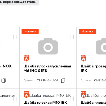
бы нержавеющая сталь
Новинка
Новинка
6 INOX
Шайба плоская усиленная
Шайба грове
М6 INOX IEK
IEK
NOX
Артикул
:
CLP1M-SHU-6-INOX
Артикул
:
CMZ10-S
Шайба плоская M10 IEK
Шайба плоска