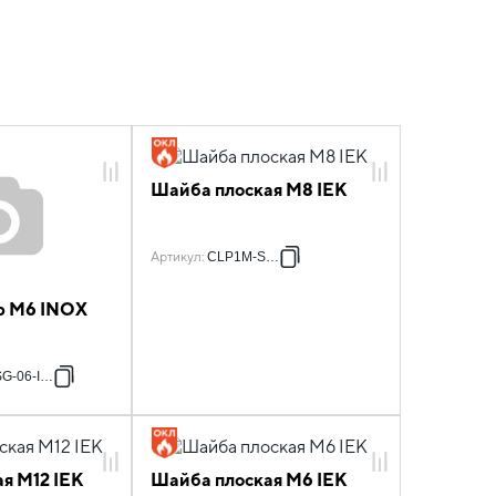
Шайба плоская M8 IEK
Артикул
:
CLP1M-SH-8
р М6 INOX
G-06-INOX
я M12 IEK
Шайба плоская M6 IEK