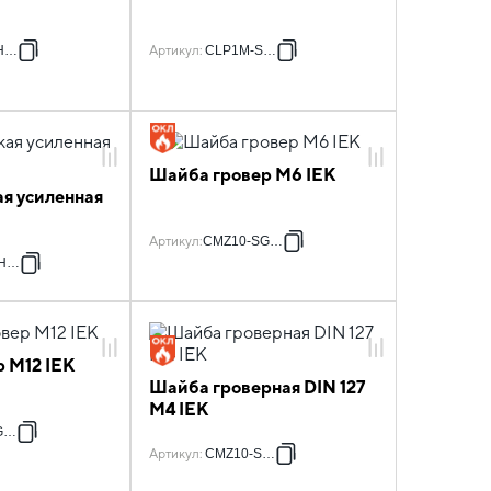
H-12
Артикул
:
CLP1M-SH-6
Шайба гровер М6 IEK
я усиленная
Артикул
:
CMZ10-SG-06
HU-6
 М12 IEK
Шайба гроверная DIN 127
М4 IEK
-12
Артикул
:
CMZ10-SG-4