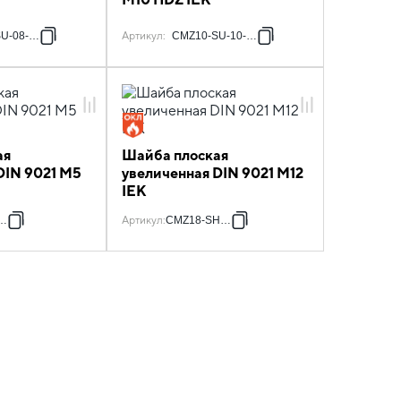
U-08-HDZ
Артикул
:
CMZ10-SU-10-HDZ
ая
Шайба плоская
DIN 9021 М5
увеличенная DIN 9021 М12
IEK
H-5
Артикул
:
CMZ18-SH-12