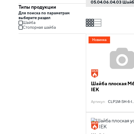
05.04.06.04.03 Шай
Типы продукции
Для поиска по параметрам
выберите раздел
grid
list
Шайба
Стопорная шайба
Новинка
Шайба плоская М
IEK
Артикул
:
CLP1M-SH-6-I