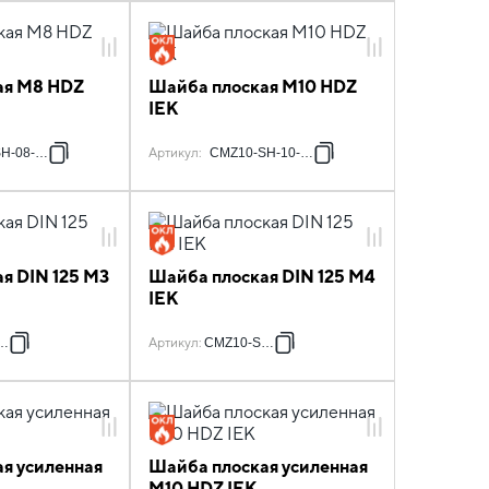
ая M8 HDZ
Шайба плоская M10 HDZ
IEK
H-08-HDZ
Артикул
:
CMZ10-SH-10-HDZ
я DIN 125 М3
Шайба плоская DIN 125 М4
IEK
H-3
Артикул
:
CMZ10-SH-4
я усиленная
Шайба плоская усиленная
M10 HDZ IEK