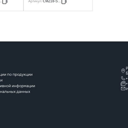
HDZ
Артикул
:
CMZ18-SH-3
Р
ы
Б
ции по продукции
+
ки
+
тивной информации
i
ональных данных