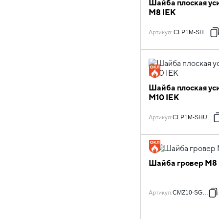
Шайба плоская ус
M8 IEK
Артикул
:
CLP1M-SHU-8
Шайба плоская ус
M10 IEK
Артикул
:
CLP1M-SHU-10
Шайба гровер М8 
Артикул
:
CMZ10-SG-08