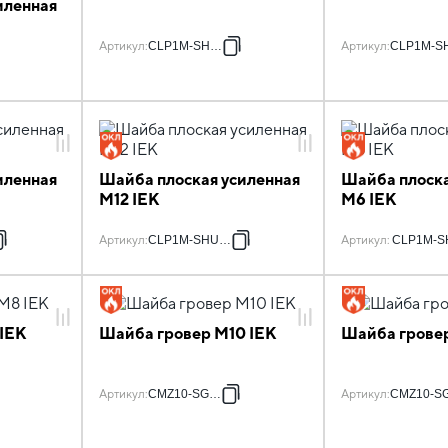
иленная
Артикул
:
CLP1M-SH-10
Артикул
:
CLP1M-S
иленная
Шайба плоская усиленная
Шайба плоска
M12 IEK
M6 IEK
Артикул
:
CLP1M-SHU-12
Артикул
:
CLP1M-S
IEK
Шайба гровер М10 IEK
Шайба гровер
Артикул
:
CMZ10-SG-10
Артикул
:
CMZ10-SG