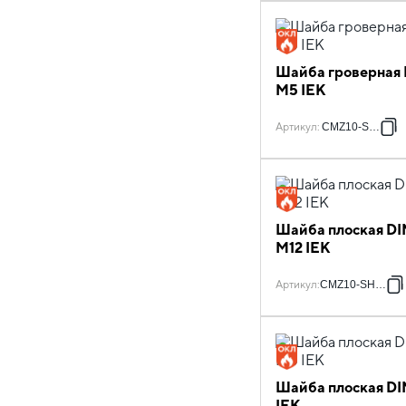
Шайба гроверная 
М5 IEK
Артикул
:
CMZ10-SG-5
Шайба плоская DI
М12 IEK
Артикул
:
CMZ10-SH-12
Шайба плоская DI
IEK