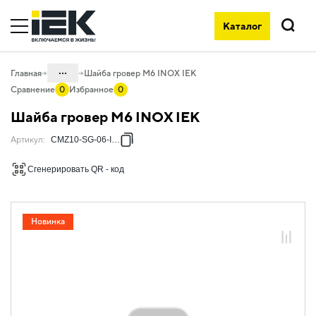
Каталог
Поиск
...
Главная
Шайба гровер М6 INOX IEK
Сравнение
0
Избранное
0
Каталог
Шайба гровер М6 INOX IEK
05. Системы для прокладки кабеля
Артикул
:
CMZ10-SG-06-INOX
05.04 Кабельные лотки и аксессуары
Сгенерировать QR - код
05.04.06 Метизы и крепеж
05.04.06.04 Шайбы
05.04.06.04.03 Шайбы нержавеющая
Новинка
сталь