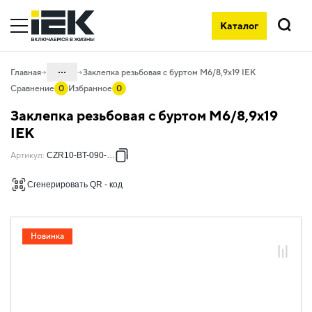
Каталог
Поиск
...
Главная
Заклепка резьбовая с буртом М6/8,9х19 IEK
Сравнение
0
Избранное
0
Каталог
Заклепка резьбовая с буртом М6/8,9х19
05. Системы для прокладки кабеля
IEK
05.04 Кабельные лотки и аксессуары
Артикул
:
CZR10-BT-090-019
05.04.06 Метизы и крепеж
Сгенерировать QR - код
05.04.06.15 Заклёпки
Новинка