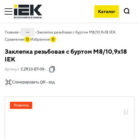
Каталог
Поиск
...
Главная
Заклепка резьбовая с буртом М8/10,9х18 IEK
Сравнение
0
Избранное
0
Каталог
Заклепка резьбовая с буртом М8/10,9х18
05. Системы для прокладки кабеля
IEK
05.04 Кабельные лотки и аксессуары
Артикул
:
CZR10-BT-09-018
05.04.06 Метизы и крепеж
Сгенерировать QR - код
05.04.06.15 Заклёпки
Новинка