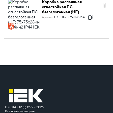
Коробка распаячная
огнестойкая ПС
безгалогенная (HF)
75х75х28мм 2P 4мм2 IP44 IEK
Артикул
:
UKF10-75-75-028-2-4-09
IEK GROUP (c) 1999 – 2026
Все права защищены