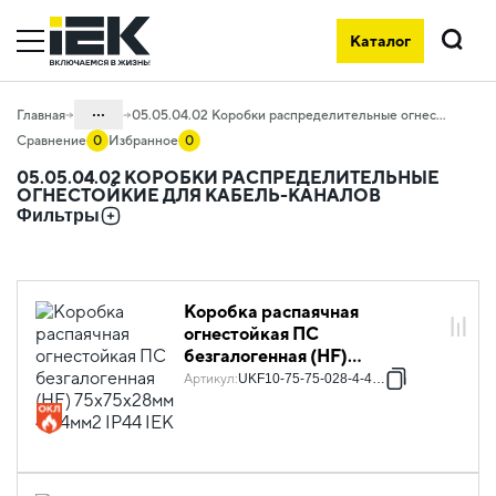
Каталог
Поиск
...
Главная
05.05.04.02 Коробки распределительные огнестойкие для кабель-каналов
Сравнение
0
Избранное
0
Каталог
05.05.04.02 КОРОБКИ РАСПРЕДЕЛИТЕЛЬНЫЕ
ОГНЕСТОЙКИЕ ДЛЯ КАБЕЛЬ-КАНАЛОВ
05. Системы для прокладки кабеля
Фильтры
05.05 Коробки электромонтажные
05.05.04 Коробки распределительные
огнестойкие
Коробка распаячная
огнестойкая ПС
безгалогенная (HF)
75х75х28мм 4P 4мм2 IP44 IEK
Артикул
:
UKF10-75-75-028-4-4-09