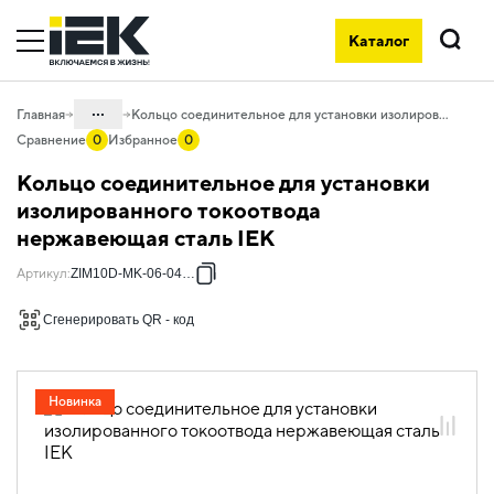
Каталог
Поиск
...
Главная
Кольцо соединительное для установки изолированного токоотвода нержавеющая сталь IEK
Сравнение
0
Избранное
0
Каталог
Кольцо соединительное для установки
05. Системы для прокладки кабеля
изолированного токоотвода
нержавеющая сталь IEK
05.08 Молниезащита и заземление
05.08.02 Изолированная
Артикул
:
ZIM10D-MK-06-04-20
молниезащита
Сгенерировать QR - код
05.08.02.03 Держатели для
изолированных штанг
Новинка