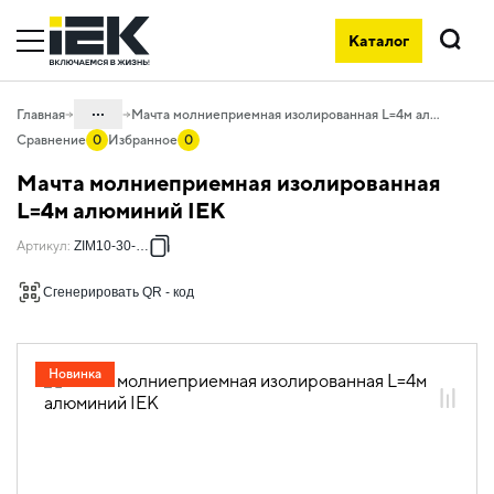
Каталог
Поиск
...
Главная
Мачта молниеприемная изолированная L=4м алюминий IEK
Сравнение
0
Избранное
0
Каталог
Мачта молниеприемная изолированная
05. Системы для прокладки кабеля
L=4м алюминий IEK
05.08 Молниезащита и заземление
Артикул
:
ZIM10-30-040
05.08.02 Изолированная
Сгенерировать QR - код
молниезащита
05.08.02.01 Молниеприемники
изолированные
Новинка