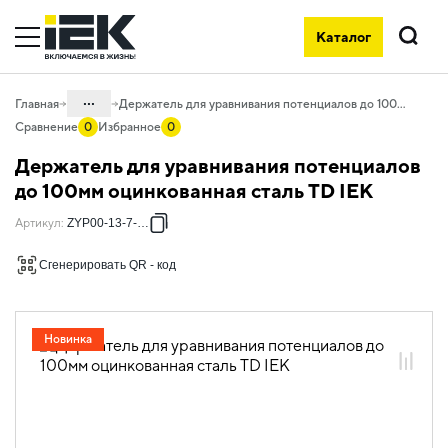
Каталог
Поиск
...
Главная
Держатель для уравнивания потенциалов до 100мм оцинкованная сталь TD IEK
Сравнение
0
Избранное
0
Каталог
Держатель для уравнивания потенциалов
05. Системы для прокладки кабеля
до 100мм оцинкованная сталь TD IEK
05.08 Молниезащита и заземление
Артикул
:
ZYP00-13-7-100
05.08.01 Пассивная молниезащита и
Сгенерировать QR - код
заземление
05.08.01.01 Держатели
Новинка