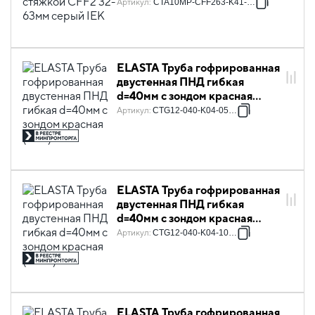
Артикул
:
CTA10MP-CFF263-K41-100
ELASTA Труба гофрированная
двустенная ПНД гибкая
d=40мм с зондом красная
(50м) IEK
Артикул
:
CTG12-040-K04-050-R
ELASTA Труба гофрированная
двустенная ПНД гибкая
d=40мм с зондом красная
(100м) IEK
Артикул
:
CTG12-040-K04-100-R
ELASTA Труба гофрированная