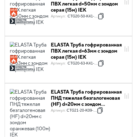
ПВХ легкая d=50мм с зондом
серая (15м) IEK
Артикул
:
CTG20-50-K41-015I
ELASTA Труба гофрированная
ПВХ легкая d=63мм с зондом
серая (15м) IEK
Артикул
:
CTG20-63-K41-015I
ELASTA Труба гофрированная
ПНД тяжелая безгалогеновая
(HF) d=20мм с зондом
оранжевая (100м) IEK
Артикул
:
CTG21-20-K09-100