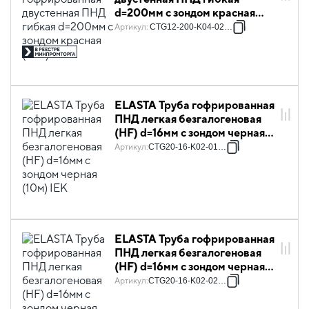
d=200мм с зондом красная
(25м) IEK
Артикул
:
CTG12-200-K04-025-R
ELASTA Труба гофрированная
ПНД легкая безгалогеновая
(HF) d=16мм с зондом черная
(10м) IEK
Артикул
:
CTG20-16-K02-010-1
ELASTA Труба гофрированная
ПНД легкая безгалогеновая
(HF) d=16мм с зондом черная
(25м) IEK
Артикул
:
CTG20-16-K02-025-1