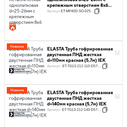
крепежным отверстием 8х6
IEK
Артикул
:
ET-MP40D-SO-025-04
Новинка
ELASTA Труба гофрированная
двустенная ПНД жесткая
d=110мм красная (5,7м) IEK
Артикул
:
ET-TG13-212-110-D57-K04
Новинка
ELASTA Труба гофрированная
двустенная ПНД жесткая
d=140мм красная (5,7м) IEK
Артикул
:
ET-TG13-212-140-D57-K04