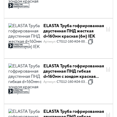
ELASTA Труба гофрированная
двустенная ПНД жесткая
d=160мм красная (6м) IEK
Артикул
:
CTG12-160-K04-006-R
ELASTA Труба гофрированная
двустенная ПНД гибкая
d=160мм с зондом красная
(35м) IEK
Артикул
:
CTG12-160-K04-035-R
ELASTA Труба гофрированная
двустенная ПНД гибкая