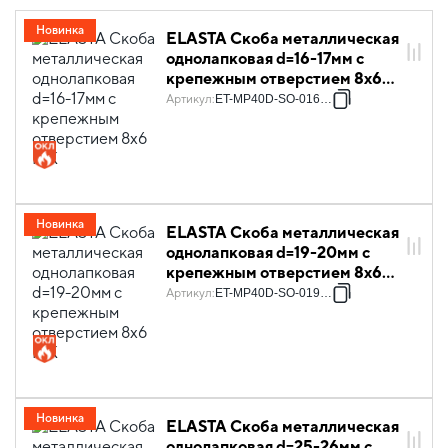
Новинка
ELASTA Скоба металлическая
однолапковая d=16-17мм с
крепежным отверстием 8х6
IEK
Артикул
:
ET-MP40D-SO-016-04
Новинка
ELASTA Скоба металлическая
однолапковая d=19-20мм с
крепежным отверстием 8х6
IEK
Артикул
:
ET-MP40D-SO-019-04
Новинка
ELASTA Скоба металлическая
однолапковая d=25-26мм с