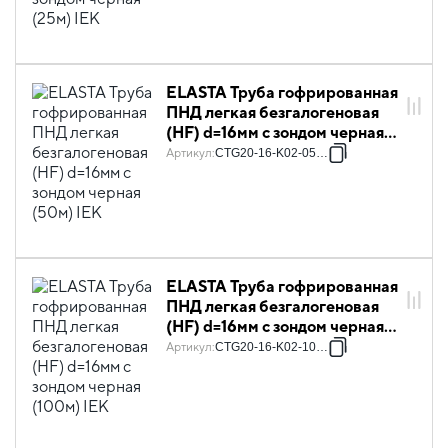
ELASTA Труба гофрированная
ПНД легкая безгалогеновая
(HF) d=16мм с зондом черная
(50м) IEK
Артикул
:
CTG20-16-K02-050-1
ELASTA Труба гофрированная
ПНД легкая безгалогеновая
(HF) d=16мм с зондом черная
(100м) IEK
Артикул
:
CTG20-16-K02-100-1