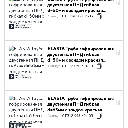
двустенная ПНД гибкая
d=50мм с зондом красная
(50м) IEK
Артикул
:
CTG12-050-K04-050-R
ELASTA Труба гофрированная
двустенная ПНД гибкая
d=50мм с зондом красная
(100м) IEK
Артикул
:
CTG12-050-K04-100-R
ELASTA Труба гофрированная
двустенная ПНД гибкая
d=63мм с зондом красная
(50м) IEK
Артикул
:
CTG12-063-K04-050-R