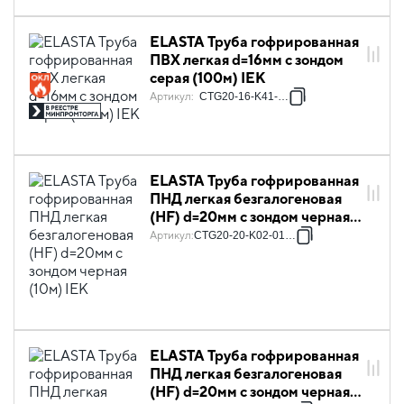
ELASTA Труба гофрированная
ПВХ легкая d=16мм с зондом
серая (100м) IEK
Артикул
:
CTG20-16-K41-100I
ELASTA Труба гофрированная
ПНД легкая безгалогеновая
(HF) d=20мм с зондом черная
(10м) IEK
Артикул
:
CTG20-20-K02-010-1
ELASTA Труба гофрированная
ПНД легкая безгалогеновая
(HF) d=20мм с зондом черная