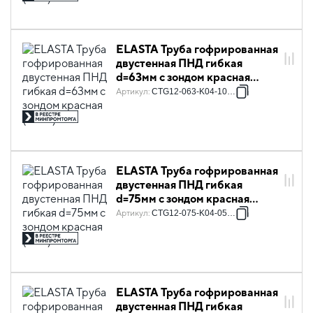
ELASTA Труба гофрированная
двустенная ПНД гибкая
d=63мм с зондом красная
(100м) IEK
Артикул
:
CTG12-063-K04-100-R
ELASTA Труба гофрированная
двустенная ПНД гибкая
d=75мм с зондом красная
(50м) IEK
Артикул
:
CTG12-075-K04-050-R
ELASTA Труба гофрированная
двустенная ПНД гибкая