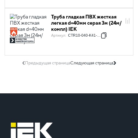
Труба гладкая ПВХ жесткая
легкая d=40мм серая 3м (24м/
компл) IEK
Артикул
:
CTR10-040-K41-024I
Предыдущая страница
Следующая страница