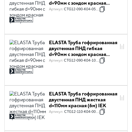
d=90мм с зондом красная
(50м) IEK
Артикул
:
CTG12-090-K04-050-R
ELASTA Труба гофрированная
двустенная ПНД гибкая
d=90мм с зондом красная
(100м) IEK
Артикул
:
CTG12-090-K04-100-R
ELASTA Труба гофрированная
двустенная ПНД жесткая
d=110мм красная (6м) IEK
Артикул
:
CTG12-110-K04-006-R