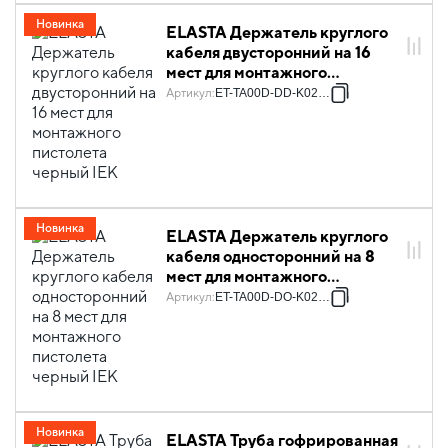
Новинка
ELASTA Держатель круглого
кабеля двусторонний на 16
мест для монтажного
пистолета черный IEK
Артикул
:
ET-TA00D-DD-K02-20
Новинка
ELASTA Держатель круглого
кабеля односторонний на 8
мест для монтажного
пистолета черный IEK
Артикул
:
ET-TA00D-DO-K02-20
Новинка
ELASTA Труба гофрированная