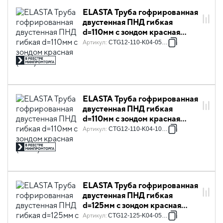
ELASTA Труба гофрированная
двустенная ПНД гибкая
d=110мм с зондом красная
(50м) IEK
Артикул
:
CTG12-110-K04-050-R
ELASTA Труба гофрированная
двустенная ПНД гибкая
d=110мм с зондом красная
(100м) IEK
Артикул
:
CTG12-110-K04-100-R
ELASTA Труба гофрированная
двустенная ПНД гибкая
d=125мм с зондом красная
(50м) IEK
Артикул
:
CTG12-125-K04-050-R