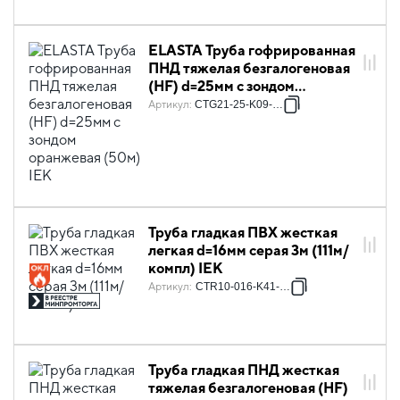
ELASTA Труба гофрированная
ПНД тяжелая безгалогеновая
(HF) d=25мм с зондом
оранжевая (50м) IEK
Артикул
:
CTG21-25-K09-050
Труба гладкая ПВХ жесткая
легкая d=16мм серая 3м (111м/
компл) IEK
Артикул
:
CTR10-016-K41-111I
Труба гладкая ПНД жесткая
тяжелая безгалогеновая (HF)