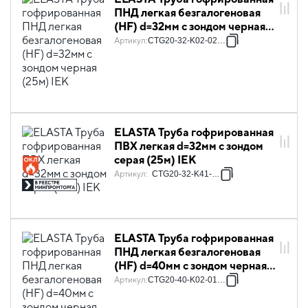
ПНД легкая безгалогеновая
(HF) d=32мм с зондом черная
(25м) IEK
Артикул
:
CTG20-32-K02-025-1
ELASTA Труба гофрированная
ПВХ легкая d=32мм с зондом
серая (25м) IEK
Артикул
:
CTG20-32-K41-025I
ELASTA Труба гофрированная
ПНД легкая безгалогеновая
(HF) d=40мм с зондом черная
(15м) IEK
Артикул
:
CTG20-40-K02-015-1