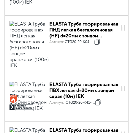
ELASTA Труба гофрированная
ПНД легкая безгалогеновая
(HF) d=20мм с зондом
оранжевая (100м) IEK
Артикул
:
CTG20-20-K04-100
ELASTA Труба гофрированная
ПВХ легкая d=20мм с зондом
серая (10м) IEK
Артикул
:
CTG20-20-K41-010I
ELASTA Труба гофрированная