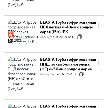
ELASTA Труба гофрированная
ПВХ легкая d=40мм с зондом
серая (15м) IEK
Артикул
:
CTG20-40-K41-015I
ELASTA Труба гофрированная
ПНД легкая безгалогеновая
(HF) d=50мм с зондом черная
(15м) IEK
Артикул
:
CTG20-50-K02-015-1
ELASTA Труба гофрированная