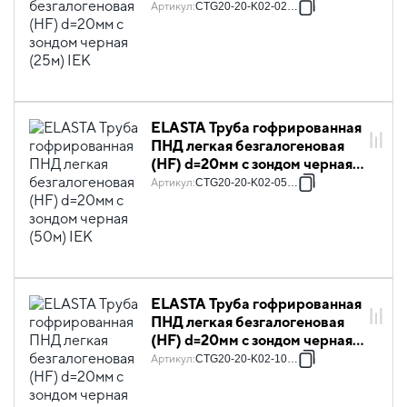
(25м) IEK
Артикул
:
CTG20-20-K02-025-1
ELASTA Труба гофрированная
ПНД легкая безгалогеновая
(HF) d=20мм с зондом черная
(50м) IEK
Артикул
:
CTG20-20-K02-050-1
ELASTA Труба гофрированная
ПНД легкая безгалогеновая
(HF) d=20мм с зондом черная
(100м) IEK
Артикул
:
CTG20-20-K02-100-1