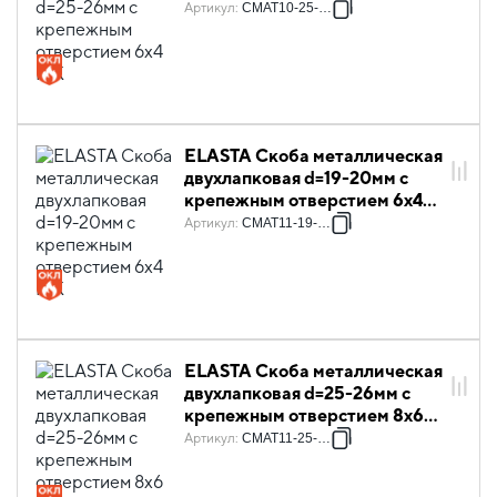
IEK
Артикул
:
CMAT10-25-100
ELASTA Скоба металлическая
двухлапковая d=19-20мм с
крепежным отверстием 6х4
IEK
Артикул
:
CMAT11-19-100
ELASTA Скоба металлическая
двухлапковая d=25-26мм с
крепежным отверстием 8х6
IEK
Артикул
:
CMAT11-25-100