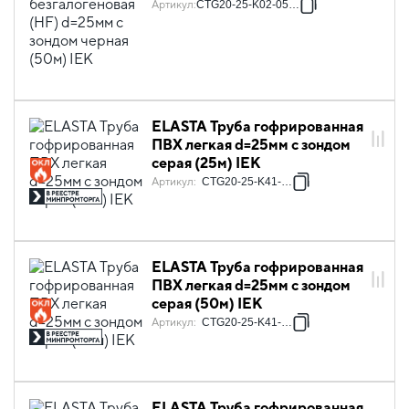
(50м) IEK
Артикул
:
CTG20-25-K02-050-1
ELASTA Труба гофрированная
ПВХ легкая d=25мм с зондом
серая (25м) IEK
Артикул
:
CTG20-25-K41-025I
ELASTA Труба гофрированная
ПВХ легкая d=25мм с зондом
серая (50м) IEK
Артикул
:
CTG20-25-K41-050I
ELASTA Труба гофрированная