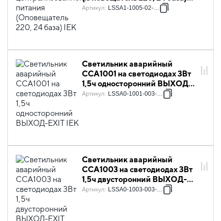
IEK
Артикул
:
LSSA1-1005-02-K03
Светильник аварийный
ССА1001 на светодиодах 3Вт
1,5ч односторонний ВЫХОД-
EXIT IEK
Артикул
:
LSSA0-1001-003-K03
Светильник аварийный
ССА1003 на светодиодах 3Вт
1,5ч двусторонний ВЫХОД-
EXIT стрелка/фигура IEK
Артикул
:
LSSA0-1003-003-K03