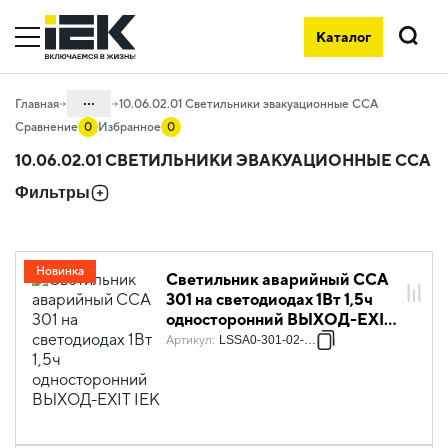
Каталог
Поиск
...
Главная
10.06.02.01 Светильники эвакуационные ССА
Сравнение
0
Избранное
0
Каталог
10.06.02.01 СВЕТИЛЬНИКИ ЭВАКУАЦИОННЫЕ ССА
10. Светотехника
Фильтры
10.06 Аварийное освещение
10.06.02 Светильники эвакуационные
ССА
Новинка
Светильник аварийный ССА
301 на светодиодах 1Вт 1,5ч
односторонний ВЫХОД-EXIT
IEK
Артикул
:
LSSA0-301-02-K03