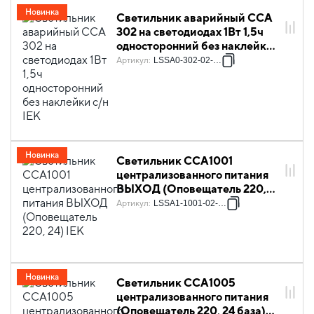
Новинка
Светильник аварийный ССА
302 на светодиодах 1Вт 1,5ч
односторонний без наклейки
с/н IEK
Артикул
:
LSSA0-302-02-K03
Новинка
Светильник ССА1001
централизованного питания
ВЫХОД (Оповещатель 220,
24) IEK
Артикул
:
LSSA1-1001-02-K03
Новинка
Светильник ССА1005
централизованного питания
(Оповещатель 220, 24 база)