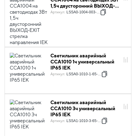
1,5ч двусторонний ВЫХОД-
EXIT стрелка направления IEK
Артикул
:
LSSA0-1004-003-K03
Светильник аварийный
ССА1010 1ч универсальный
IP65 IEK
Артикул
:
LSSA0-1010-1-65-K01
Светильник аварийный
ССА1010 3ч универсальный
IP65 IEK
Артикул
:
LSSA1-1010-3-65-K01