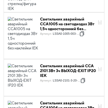
Светильник аварийный
ССА1005 на светодиодах 3Вт
1,5ч односторонний без
наклейки IEK
Артикул
:
LSSA0-1005-003-K03
Светильник аварийный ССА
2101 3Вт 3ч ВЫХОД-EXIT IP20
IEK
Артикул
:
LSSA0-2101-3-20-K03
Светильник аварийный
ССА1004 на светодиодах 3Вт