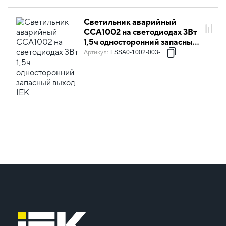
Светильник аварийный
ССА1002 на светодиодах 3Вт
1,5ч односторонний запасный
выход IEK
Артикул
:
LSSA0-1002-003-K03