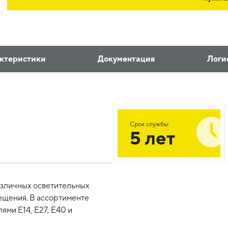
ктеристики
Документация
Логи
Срок службы:
5 лет
зличных осветительных
ещения. В ассортименте
ями E14, E27, E40 и