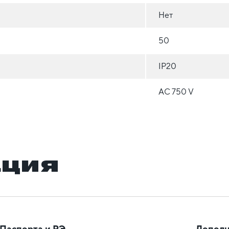
Нет
50
IP20
АС 750 V
ация
Паспорта и РЭ
Дополн