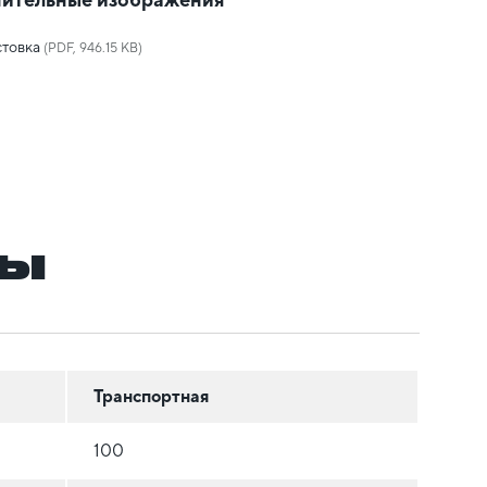
товка
(PDF, 946.15 KB)
ры
Транспортная
100