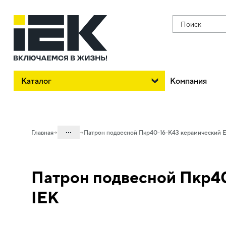
Поиск
Каталог
Компания
...
Главная
Патрон подвесной Пкр40-16-К43 керамический Е
Каталог
Патрон подвесной Пкр40
10. Светотехника
10.01 Источники света
IEK
10.01.03 Электропатроны,
переходники