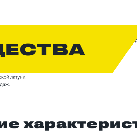
ЩЕСТВА
кой латуни.
даж.
ие характерис