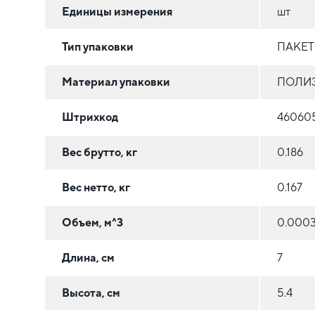
Единицы измерения
шт
Тип упаковки
ПАКЕ
Материал упаковки
ПОЛИЭ
Штрихкод
460605
Вес брутто, кг
0.186
Вес нетто, кг
0.167
Объем, м^3
0.000
Длина, см
7
Высота, см
5.4