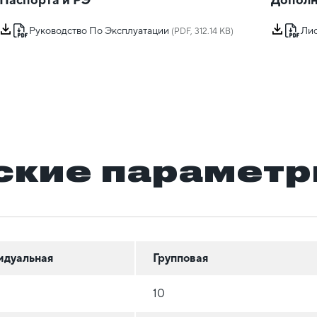
Руководство По Эксплуатации
Лис
(PDF, 312.14 KB)
ские парамет
идуальная
Групповая
10