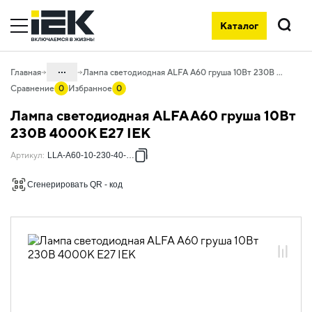
Каталог
Поиск
...
Главная
Лампа светодиодная ALFA A60 груша 10Вт 230В 4000К E27 IEK
Сравнение
0
Избранное
0
Каталог
Лампа светодиодная ALFA A60 груша 10Вт
10. Светотехника
230В 4000К E27 IEK
10.01 Источники света
Артикул
:
LLA-A60-10-230-40-E27
10.01.01 Лампы светодиодные
Сгенерировать QR - код
10.01.01.03 Лампы светодиодные ALFA