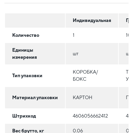
Индивидуальная
Гр
Количество
1
10
Единицы
шт
шт
измерения
КОРОБКА/
ТЕ
Тип упаковки
БОКС
УС
Материал упаковки
КАРТОН
ПО
Штрихкод
4606056662412
46
Вес брутто, кг
0.06
0.6