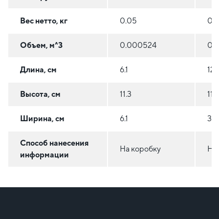
Вес нетто, кг
0.05
0.5
Объем, м^3
0.000524
0.
Длина, см
6.1
12.
Высота, см
11.3
11.3
Ширина, см
6.1
30
Способ нанесения
На коробку
На
информации