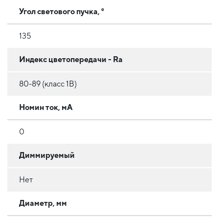
Угол светового пучка, °
135
Индекс цветопередачи - Ra
80-89 (класс 1B)
Номин ток, мА
0
Диммируемый
Нет
Диаметр, мм