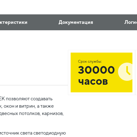
ктеристики
Документация
Логи
Срок службы:
30000
часов
EK позволяют создавать
 окон и витрин, а также
двесных потолков, карнизов,
источник света светодиодную