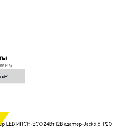
ты
.55 MB)
нты