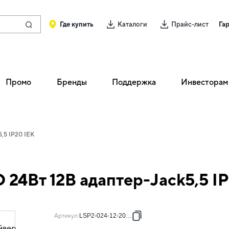
Где купить
Каталоги
Прайс-лист
Га
Промо
Бренды
Поддержка
Инвесторам
,5 IP20 IEK
4Вт 12В адаптер-Jack5,5 IP
Артикул
:
LSP2-024-12-20-11