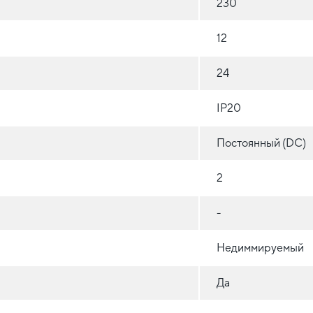
230
12
24
IP20
Постоянный (DC)
2
-
Недиммируемый
Да