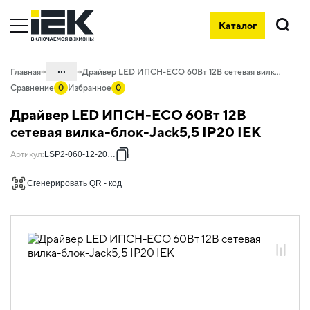
Каталог
Поиск
...
Главная
Драйвер LED ИПСН-ECO 60Вт 12В сетевая вилка-блок-Jack5,5 IP20 IEK
Сравнение
0
Избранное
0
Каталог
Драйвер LED ИПСН-ECO 60Вт 12В
10. Светотехника
сетевая вилка-блок-Jack5,5 IP20 IEK
10.01 Источники света
Артикул
:
LSP2-060-12-20-11
10.01.02 Лента светодиодная
Сгенерировать QR - код
10.01.02.01 Лента светодиодная 12В
10.01.02.01.03 Источники питания для
светодиодной ленты 12В