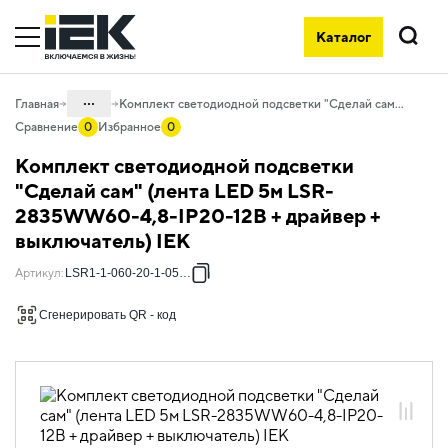
Каталог
Поиск
...
Главная
Комплект светодиодной подсветки "Сделай сам" (лента LED 5м LSR-2835WW60-4,8-IP20-12В + драйвер + выключатель) IEK
Сравнение
0
Избранное
0
Каталог
Комплект светодиодной подсветки
10. Светотехника
"Сделай сам" (лента LED 5м LSR-
2835WW60-4,8-IP20-12В + драйвер +
10.01 Источники света
выключатель) IEK
10.01.02 Лента светодиодная
Артикул
:
LSR1-1-060-20-1-05-S1
10.01.02.01 Лента светодиодная 12В
10.01.02.01.05 Комплекты DIY "Сделай
Сгенерировать QR - код
сам" со светодиодной лентой 12В