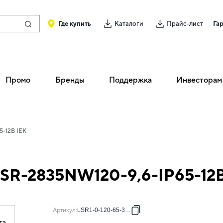
Где купить
Каталоги
Прайс-лист
Га
Промо
Бренды
Поддержка
Инвесторам
5-12В IEK
LSR-2835NW120-9,6-IP65-12В
Артикул
:
LSR1-0-120-65-3-05