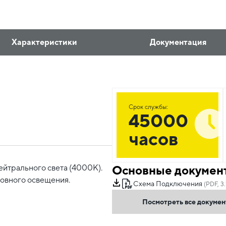
Характеристики
Документация
Срок службы:
45000
часов
Основные докумен
йтрального света (4000К).
новного освещения.
Схема Подключения
(PDF, 3
Посмотреть все докуме