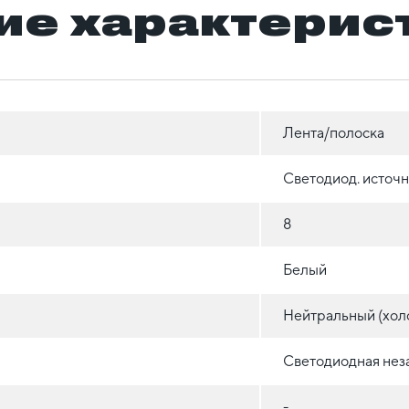
ие характерис
Лента/полоска
Светодиод. источн
8
Белый
Нейтральный (хол
Светодиодная нез
-