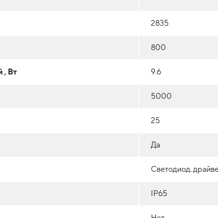
2835
800
 , Вт
9.6
5000
25
Да
Светодиод. драйве
IP65
Нет