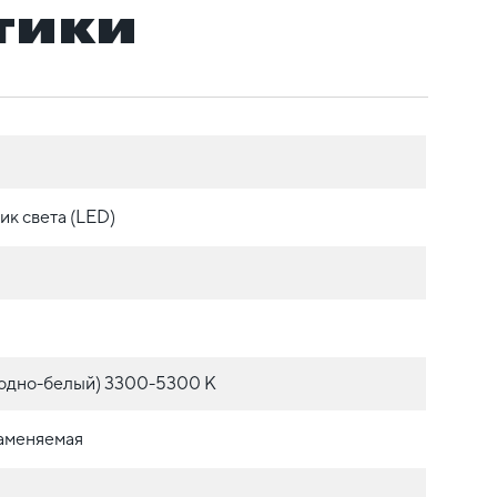
тики
ик света (LED)
одно-белый) 3300-5300 К
аменяемая