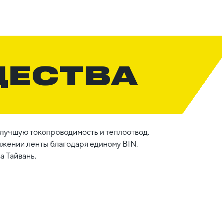
ЩЕСТВА
учшую токопроводимость и теплоотвод.
яжении ленты благодаря единому BIN.
а Тайвань.