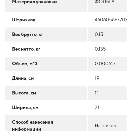
Материал упаковки
ФОЛЬГА
Штрихкод
4606056677034
Вес брутто, кг
0.15
Вес нетто, кг
0.135
Объем, м^3
0.000613
Длина, см
19
Высота, см
1.1
Ширина, см
21
Способ нанесения
На стикер
информации