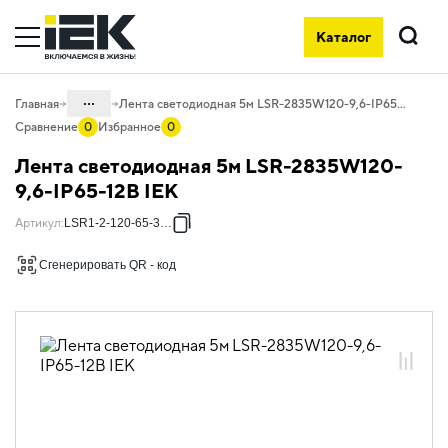
Каталог
Поиск
...
Главная
Лента светодиодная 5м LSR-2835W120-9,6-IP65-12В IEK
Сравнение
0
Избранное
0
Каталог
Лента светодиодная 5м LSR-2835W120-
10. Светотехника
9,6-IP65-12В IEK
10.01 Источники света
Артикул
:
LSR1-2-120-65-3-05
10.01.02 Лента светодиодная
Сгенерировать QR - код
10.01.02.01 Лента светодиодная 12В
10.01.02.01.01 Лента светодиодная 12В
SMD 2835