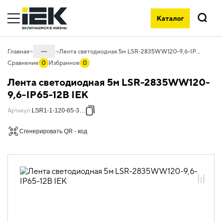
Каталог
Поиск
...
Главная
Лента светодиодная 5м LSR-2835WW120-9,6-IP65-12В IEK
Сравнение
0
Избранное
0
Каталог
Лента светодиодная 5м LSR-2835WW120-
10. Светотехника
9,6-IP65-12В IEK
10.01 Источники света
Артикул
:
LSR1-1-120-65-3-05
10.01.02 Лента светодиодная
Сгенерировать QR - код
10.01.02.01 Лента светодиодная 12В
10.01.02.01.01 Лента светодиодная 12В
SMD 2835