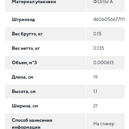
Материал упаковки
ФОЛЬГА
Штрихкод
4606056677119
Вес брутто, кг
0.15
Вес нетто, кг
0.135
Объем, м^3
0.000613
Длина, см
19
Высота, см
1.1
Ширина, см
21
Способ нанесения
На стикер
информации