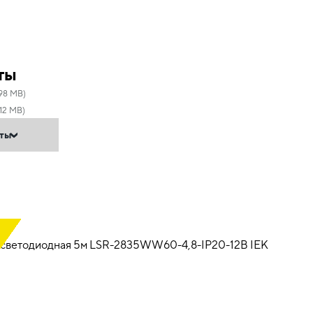
ты
.98 MB)
.12 MB)
нты