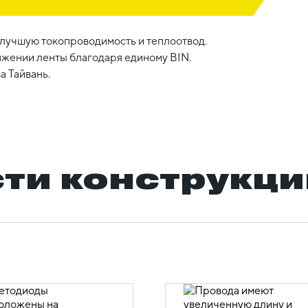
учшую токопроводимость и теплоотвод.
яжении ленты благодаря единому BIN.
а Тайвань.
ти конструкци