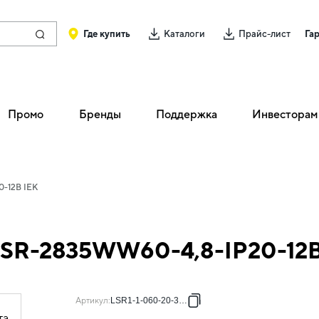
Где купить
Каталоги
Прайс-лист
Га
Промо
Бренды
Поддержка
Инвесторам
0-12В IEK
 LSR-2835WW60-4,8-IP20-12В
Артикул
:
LSR1-1-060-20-3-05