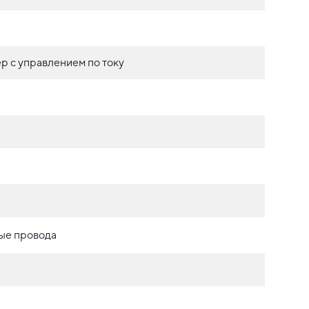
р с управлением по току
ые провода