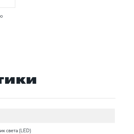
ую
тики
ик света (LED)