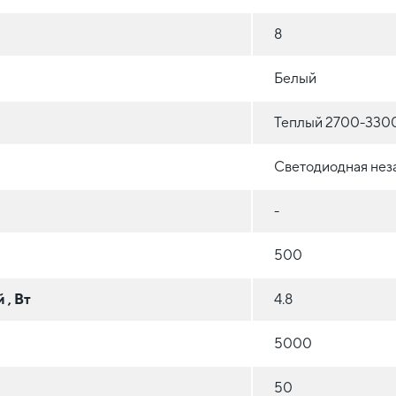
8
Белый
Теплый 2700-330
Светодиодная нез
-
500
 , Вт
4.8
5000
50