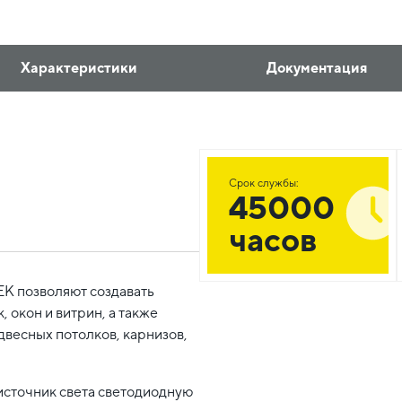
Характеристики
Документация
Срок службы:
45000
часов
EK позволяют создавать
 окон и витрин, а также
двесных потолков, карнизов,
источник света светодиодную