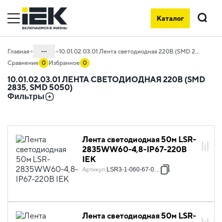
Каталог
Поиск
...
Главная
10.01.02.03.01 Лента светодиодная 220В (SMD 2835, SMD 5050)
Сравнение
0
Избранное
0
Каталог
10.01.02.03.01 ЛЕНТА СВЕТОДИОДНАЯ 220В (SMD
2835, SMD 5050)
10. Светотехника
Фильтры
10.01 Источники света
10.01.02 Лента светодиодная
10.01.02.03 Лента светодиодная 220В
Лента светодиодная 50м LSR-
2835WW60-4,8-IP67-220В
IEK
Артикул
:
LSR3-1-060-67-0-50
Лента светодиодная 50м LSR-