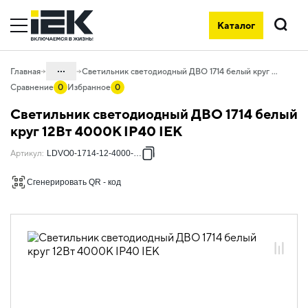
Каталог
Поиск
...
Главная
Светильник светодиодный ДВО 1714 белый круг 12Вт 4000К IP40 IEK
Сравнение
0
Избранное
0
Каталог
Светильник светодиодный ДВО 1714 белый
10. Светотехника
круг 12Вт 4000К IP40 IEK
10.03 Коммерческое освещение
Артикул
:
LDVO0-1714-12-4000-K01
10.03.02 Светильники для торгового
Сгенерировать QR - код
освещения
10.03.02.01 Даунлайты классические
10.03.02.01.03 Даунлайты
классические 1711-1717